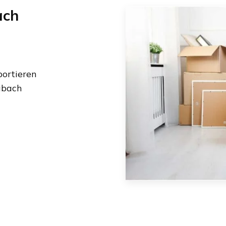
ach
ortieren
abach