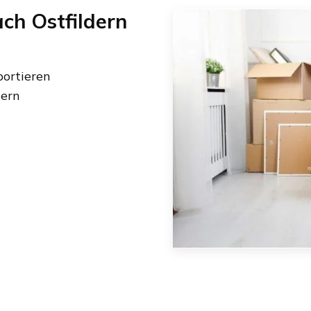
ach
Ostfildern
ortieren
dern