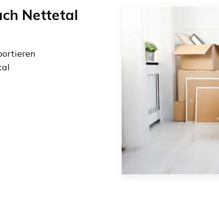
ach
Nettetal
ortieren
tal