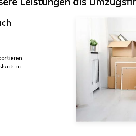
sere Leistungen als Umzugsfi
ach
ortieren
slautern