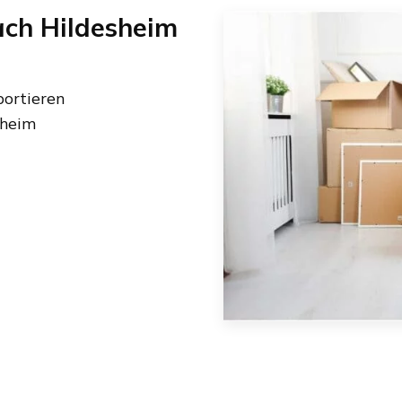
ach
Hildesheim
ortieren
sheim