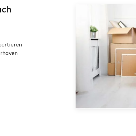
ach
ortieren
erhaven