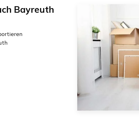
ach
Bayreuth
ortieren
uth